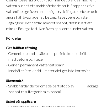
vatten blir det ett snabbhärdande bruk. Stoppar aktiva
vattenläckage även under högt tryck i fogar, sprickor och
andra hål i byggnader av betong, tegel, berg och sten.
Lagningsbruket härdar mycket snabbt, det blir lätt att
minska läckage fort. Kan även appliceras under vatten.
Fördelar
Ger hållbar tätning
- Cementbaserad – säkrar en perfekt
kompatibilitet
med betong och tegel
- Ger en permanent vattentät spärr
- Innehåller inte klorid – materialet ger inte korrosion
Ekonomisk
- Snabbhärdande för omedelbart stopp av läckage
– snabbt resultat ger bra ekonomi
Enkel att applicera
- Färdig att använda – tillsätt endast vatten