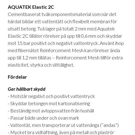
AQUATEK Elastic 2C
Cementbaserat tvåkomponentsmaterial som när det
härdat bildar ett vattentätt och flexibelt membran för
utsatt betong. Två lager på totalt 2 mm med Aquatek
Elastic 2C tillåter rörelser på upp till 0,6 mm och skyddar
mot 15 bar positivt och negativt vattentryck. Använt ihop
med fibernätet Reinforcement Mesh kan rörelser ända
upp till 1,2 mm tillåtas – Reinforcement Mesh tillför extra
elasticitet, styrka och slittålighet.
Fördelar
Ger hållbart skydd
- Motstår negativt och positivt vattentryck
- Skyddar betongen mot karbonatisering
- Beständig mot avloppsvatten från hushåll
- Passar både under och ovan mark
- Vattentät, men transporterar ut vattenånga (”andas”)
- Mycket bra vidhäftning, även på metall och plaströr