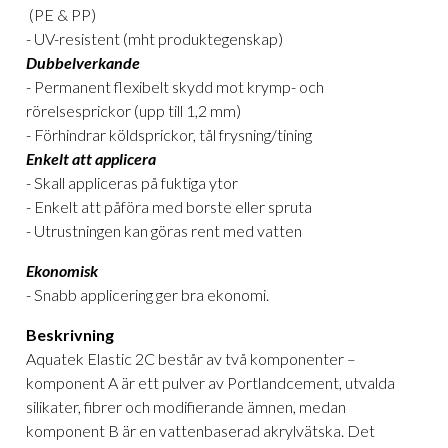
(PE & PP)
- UV-resistent (mht produktegenskap)
Dubbelverkande
- Permanent flexibelt skydd mot krymp- och
rörelsesprickor (upp till 1,2 mm)
- Förhindrar köldsprickor, tål frysning/tining
Enkelt att applicera
- Skall appliceras på fuktiga ytor
- Enkelt att påföra med borste eller spruta
- Utrustningen kan göras rent med vatten
Ekonomisk
- Snabb applicering ger bra ekonomi.
Beskrivning
Aquatek Elastic 2C består av två komponenter –
komponent A är ett pulver av Portlandcement, utvalda
silikater, fibrer och modifierande ämnen, medan
komponent B är en vattenbaserad akrylvätska. Det